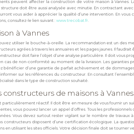
léments peuvent affecter la construction de votre maison à Vannes. 
 la structure doit être aussi analysée avec minutie. En contractant av
urront vous aider à apprécier la qualité d’une intervention. En vous
ns, consultez-le lien suivant :
www.trecobat.fr
.
ison à Vannes
ouvez utiliser le bouche-à-oreille. La recommandation est un des me
ucteurs agrées à travers les annuaires et les pages jaunes. Il faudrait
tructeur doit faire l’objet d’une analyse particulière. Il doit vous pr
n cas de non-conformité au moment de la livraison. Les garanties p
evez bénéficier d’une garantie de parfait achèvement et de dommages-
 de s’informer sur les références du constructeur. En consultant l’ens
cialisé dans le type de construction souhaité.
rs constructeurs de maisons à Vannes
t particulièrement réactif. Il doit être en mesure de vous fournir un su
ttentes, vous pouvez lancer un appel d’offres. Tous les professionnels
es. Vous devez surtout rester vigilant sur le nombre de travaux à 
constructeurs disposent d’une certification écologique. La question
ns en utilisant les sites officiels. Votre décision finale doit se tourner