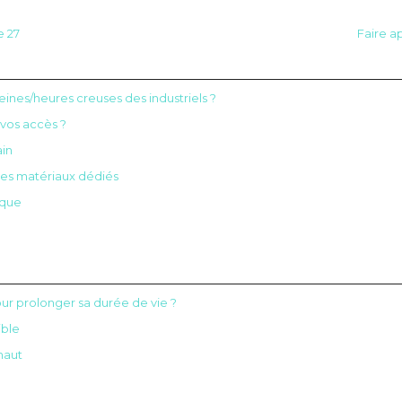
e 27
Faire a
leines/heures creuses des industriels ?
 vos accès ?
ain
des matériaux dédiés
ique
our prolonger sa durée de vie ?
ible
naut