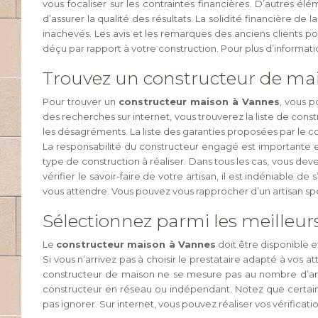
vous focaliser sur les contraintes financières. D’autres é
d’assurer la qualité des résultats. La solidité financière de
inachevés. Les avis et les remarques des anciens clients po
déçu par rapport à votre construction. Pour plus d’informatio
Trouvez un constructeur de ma
Pour trouver un
constructeur maison à Vannes
, vous p
des recherches sur internet, vous trouverez la liste de constr
les désagréments. La liste des garanties proposées par le cons
La responsabilité du constructeur engagé est importante e
type de construction à réaliser. Dans tous les cas, vous d
vérifier le savoir-faire de votre artisan, il est indéniable
vous attendre. Vous pouvez vous rapprocher d’un artisan spé
Sélectionnez parmi les meilleu
Le
constructeur maison à Vannes
doit être disponible e
Si vous n’arrivez pas à choisir le prestataire adapté à vos a
constructeur de maison ne se mesure pas au nombre d’anné
constructeur en réseau ou indépendant. Notez que certains 
pas ignorer. Sur internet, vous pouvez réaliser vos vérificatio