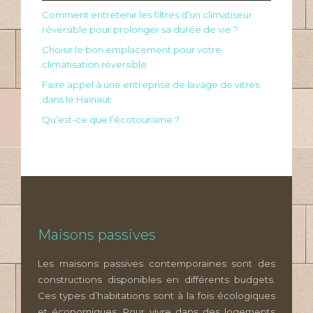
Comment entretenir les filtres d’un climatiseur
réversible pour prolonger sa durée de vie ?
Choisir le bon emplacement pour votre
climatisation réversible
Faire appel à une entreprise de lavage de vitres
dans le Hainaut
Qu’est-ce que l’écotourisme ?
Maisons passives
Les maisons passives contemporaines sont des
constructions disponibles en différents budgets.
Ces types d’habitations sont à la fois écologiques
et économiques. Pour vivre dans des logements